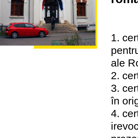
1. cer
pentru
ale Ro
2. cer
3. cer
în ori
4. cer
irevoc