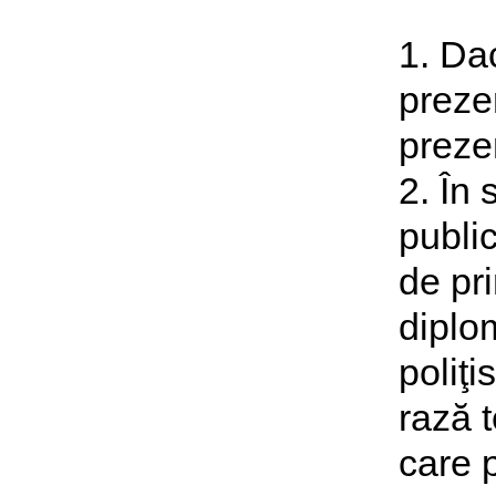
1. Dac
prezen
prezen
2. În 
publi
de pri
diplom
poliţi
rază t
care 