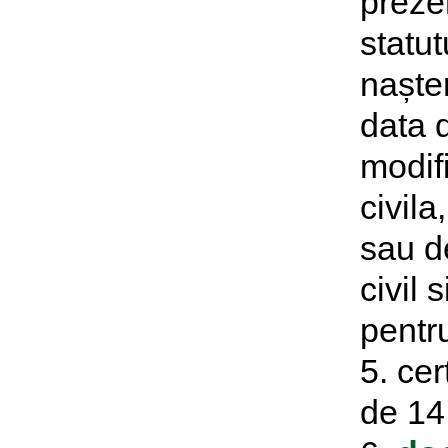
preze
statut
nașter
data d
modifi
civila
sau d
civil 
pentru
5. cer
de 14 