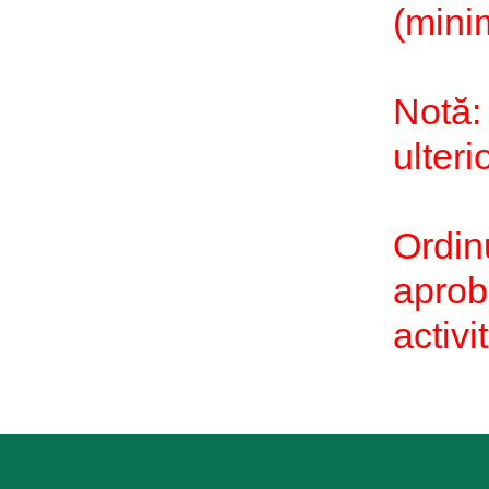
(mini
Notă:
ulteri
Ordinu
aprob
activi