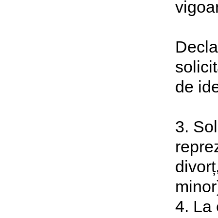
vigoa
Declar
solic
de ide
3. Sol
reprez
divorț
minor)
4. La 