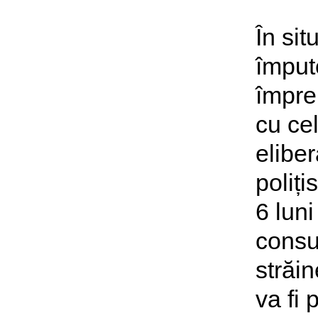
În sit
împut
împreu
cu cel
eliber
poliți
6 luni
consul
străin
va fi 