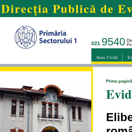
Direcţia Publică de Ev
9540
Di
021
Pol
Stare Civilă
Ev
Prima pagin
Evid
Elib
rom