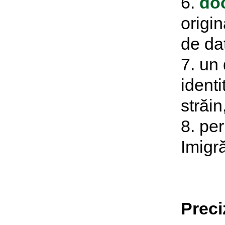
6.
doc
origin
de dat
7. un
identi
străin
8. pe
Imigră
Preci