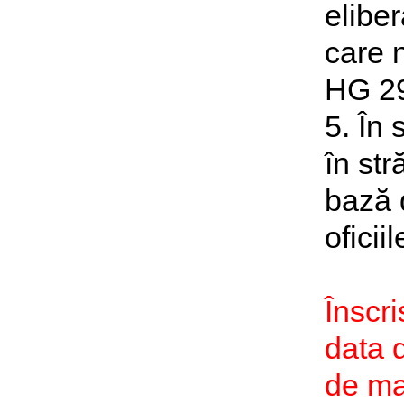
eliber
care 
HG 29
5. În 
în str
bază 
oficii
Înscr
data 
de ma