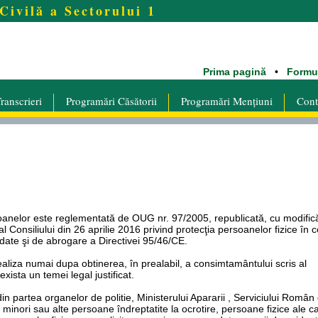
Civilă a Sectorului 1
Prima pagină
•
Formu
ranscrieri
Programări Căsătorii
Programări Mențiuni
Cont
oanelor este reglementată de OUG nr. 97/2005, republicată, cu modificăr
Consiliului din 26 aprilie 2016 privind protecţia persoanelor fizice în 
r date şi de abrogare a Directivei 95/46/CE.
ealiza numai dupa obtinerea, în prealabil, a consimtamântului scris al
sta un temei legal justificat.
din partea organelor de politie, Ministerului Apararii , Serviciului Român
e la minori sau alte persoane îndreptatite la ocrotire, persoane fizice ale c