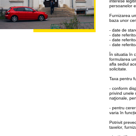
interese legit
persoanelor e
Furnizarea uno
baza unor cerer
- date de star
- date referit
- date referito
- date referit
În situatia în
formularea une
afla sediul ac
solicitate.
Taxa pentru fu
- conform disp
privind unele 
naţionale, pe
- pentru cere
varia în funcț
Potrivit preve
taxelor, furni