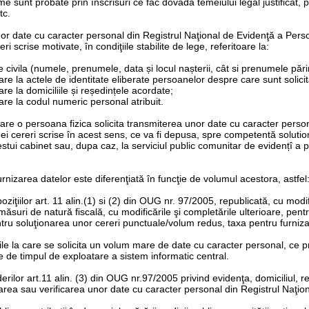
ime sunt probate prin înscrisuri ce fac dovada temeiului legal justificat,
tc.
r date cu caracter personal din Registrul Naţional de Evidenţă a Persoa
i scrise motivate, în condiţiile stabilite de lege, referitoare la:
e civila (numele, prenumele, data și locul nașterii, cât si prenumele pări
oare la actele de identitate eliberate persoanelor despre care sunt solicit
are la domiciliile și reședințele acordate;
oare la codul numeric personal atribuit.
 care o persoana fizica solicita transmiterea unor date cu caracter pers
i cereri scrise în acest sens, ce va fi depusa, spre competentă solutio
estui cabinet sau, dupa caz, la serviciul public comunitar de evidențî a
rnizarea datelor este diferenţiată în funcţie de volumul acestora, astfel
oziţiilor art. 11 alin.(1) si (2) din OUG nr. 97/2005, republicată, cu modi
măsuri de natură fiscală, cu modificările şi completările ulterioare, p
ntru soluţionarea unor cereri punctuale/volum redus,
taxa pentru furniz
rile la care se solicita un volum mare de date cu caracter personal, ce
ie de timpul de exploatare a sistem informatic central.
derilor art.11 alin. (3) din OUG nr.97/2005 privind evidenţa, domiciliul, 
zarea sau verificarea unor date cu caracter personal din Registrul Naţio