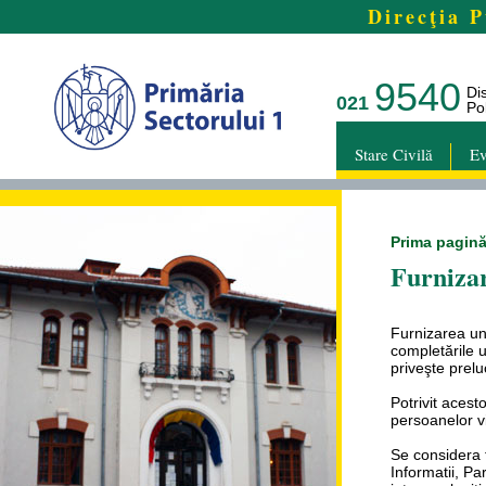
Direcţia P
9540
Di
021
Pol
Stare Civilă
Ev
Prima pagin
Furniza
Furnizarea un
completările u
priveşte prelu
Potrivit acest
persoanelor v
Se considera t
Informatii, Par