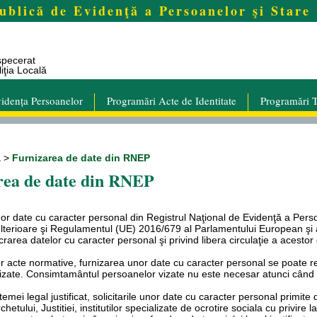
ublică de Evidenţă a Persoanelor şi Stare 
specerat
iţia Locală
idența Persoanelor
Programări Acte de Identitate
Programări T
ă
>
Furnizarea de date din RNEP
rea de date din RNEP
or date cu caracter personal din Registrul Naţional de Evidenţă a Pers
lterioare şi Regulamentul (UE) 2016/679 al Parlamentului European şi al 
crarea datelor cu caracter personal şi privind libera circulaţie a acesto
or acte normative, furnizarea unor date cu caracter personal se poate r
izate. Consimtamântul persoanelor vizate nu este necesar atunci când exi
emei legal justificat, solicitarile unor date cu caracter personal primite 
chetului, Justitiei, institutilor specializate de ocrotire sociala cu privir