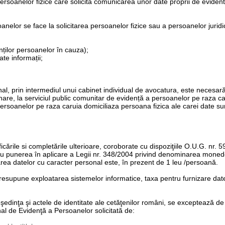
 persoanelor fizice care solicita comunicarea unor date proprii de eviden
nelor se face la solicitarea persoanelor fizice sau a persoanelor juridi
nților persoanelor în cauza);
ate informații;
onal, prin intermediul unui cabinet individual de avocatura, este necesar
nare, la serviciul public comunitar de evidență a persoanelor pe raza c
 persoanelor pe raza caruia domiciliaza persoana fizica ale carei date su
:
ficările si completările ulterioare, coroborate cu dispoziţiile O.U.G. nr. 
entru punerea în aplicare a Legii nr. 348/2004 privind denominarea moned
area datelor cu caracter personal este, în prezent de 1 leu /persoană
.
 presupune exploatarea sistemelor informatice, taxa pentru furnizare dat
reşedinţa şi actele de identitate ale cetăţenilor români, se exceptează de 
nal de Evidenţă a Persoanelor solicitată de: